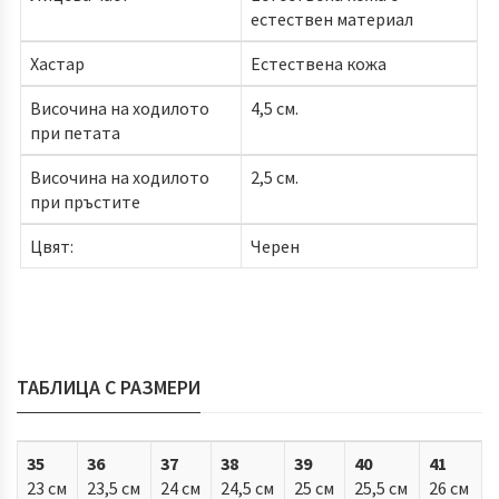
естествен материал
Хастар
Естествена кожа
Височина на ходилото
4,5 см.
при петата
Височина на ходилото
2,5 см.
при пръстите
Цвят:
Черен
ТАБЛИЦА С РАЗМЕРИ
35
36
37
38
39
40
41
23 см
23,5 см
24 см
24,5 см
25 см
25,5 см
26 см