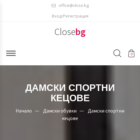
office@close.bg
Вход/Регистрация
Close
bg
0
ДАМСКИ СПОРТНИ
КЕЦОВЕ
Начало
Дамски обувки
Дамски спортни
кецове