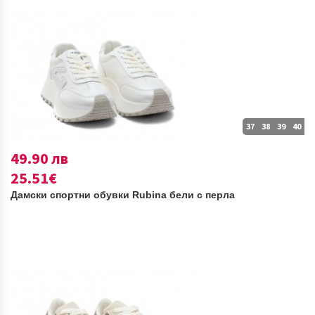
37
38
39
40
49.90 лв
25.51€
Дамски спортни обувки Rubina бели с перла