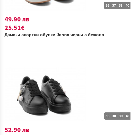
36
37
38
40
49.90 лв
25.51€
Дамски спортни обувки Janna черни с бежово
36
38
39
40
52.90 лв