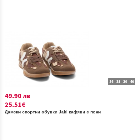
36
38
39
40
49.90 лв
25.51€
Дамски спортни обувки Jaki кафяви с пони