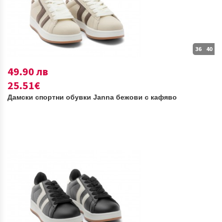
36
40
49.90 лв
25.51€
Дамски спортни обувки Janna бежови с кафяво